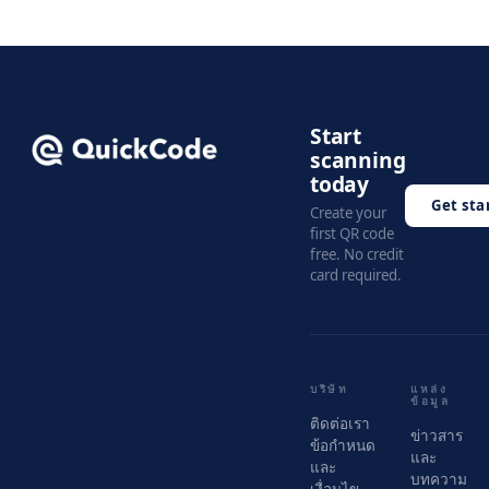
Start
scanning
today
Get sta
Create your
first QR code
free. No credit
card required.
บริษัท
แหล่ง
ข้อมูล
ติดต่อเรา
ข่าวสาร
ข้อกำหนด
และ
และ
บทความ
เงื่อนไข