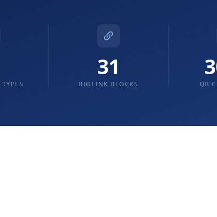
1
31
3
 TYPES
BIOLINK BLOCKS
QR C