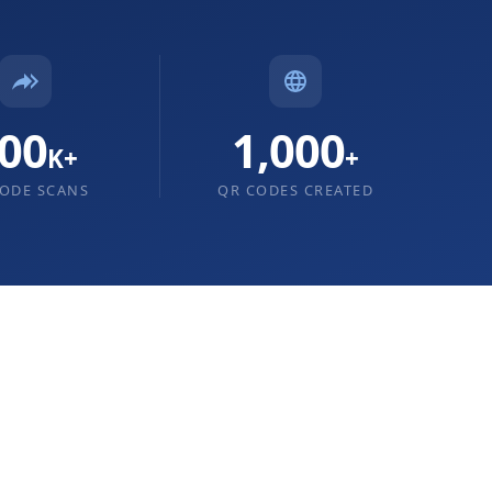
00
1,000
K+
+
ODE SCANS
QR CODES CREATED