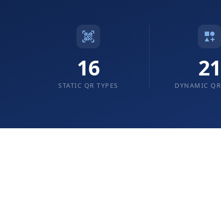
16
2
STATIC QR TYPES
DYNAMIC QR